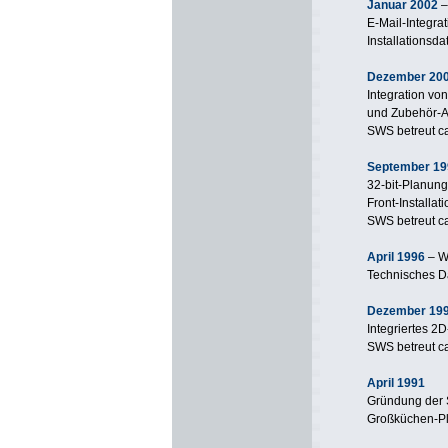
Januar 2002
–
E-Mail-Integra
Installationsd
Dezember 20
Integration vo
und Zubehör-A
SWS betreut c
September 19
32-bit-Planun
Front-Installa
SWS betreut c
April 1996
– W
Technisches Da
Dezember 19
Integriertes 
SWS betreut c
April 1991
Gründung der
Großküchen-Pl