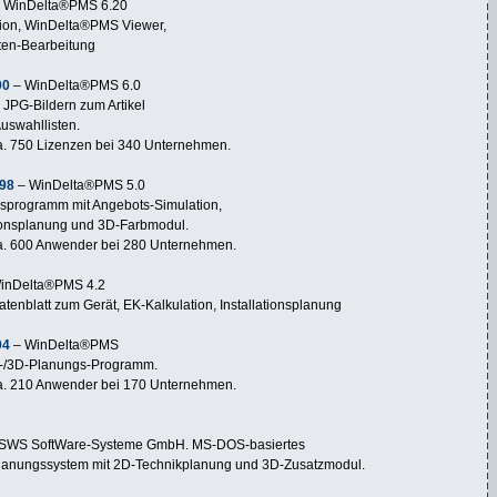
 WinDelta®PMS 6.20
tion, WinDelta®PMS Viewer,
aten-Bearbeitung
00
– WinDelta®PMS 6.0
n JPG-Bildern zum Artikel
uswahllisten.
a. 750 Lizenzen bei 340 Unternehmen.
98
– WinDelta®PMS 5.0
gsprogramm mit Angebots-Simulation,
tionsplanung und 3D-Farbmodul.
a. 600 Anwender bei 280 Unternehmen.
inDelta®PMS 4.2
tenblatt zum Gerät, EK-Kalkulation, Installationsplanung
94
– WinDelta®PMS
2D-/3D-Planungs-Programm.
a. 210 Anwender bei 170 Unternehmen.
 SWS SoftWare-Systeme GmbH. MS-DOS-basiertes
anungssystem mit 2D-Technikplanung und 3D-Zusatzmodul.