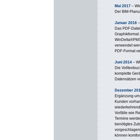
Mai 2017
– Wi
Der BIM-Planun
Januar 2016
–
Das PDF-Dateif
Graphikformat 
WinDelta®PMS-
verwendet werd
PDF-Format ve
Juni 2014
– W
Die Volltextsuc
komplette Gerä
Datensätzen vo
Dezember 20
Ergänzung um 
Kunden vorhan
wiederkehrend
Vorfälle wie R
Termine werde
benötigtes Zub
vorgeschlagen
können komfor