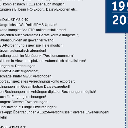
komplett nach IFC...) aber auch möglich!
ungen z.B. beim IFC-Export , Datev-Exporten etc..
inDelta®PMS 9.40
fangreichste WinDelta®PMS-Update!
nd komplett 'via FTP' online installierbar!
nsichten auch verdrehte Geräte korrekt dargestellt,
allationspunkten an gewählter Wand!
 3D-Körper nur bis gewisse Tiefe möglich!
örpern automatisch abrunden!
beitung auch im Menüpunkt 'Positionsnummern'!
chten in Viewports platziert: Automatisch aktualisieren!
lungen zu Rechnungen:
r MwSt.-Satz zugeordnet,
fschläge' hinter MwSt. verschoben,
ort auf spezielles Verrechnungskonto exportiert
chnungen mit Gesamtbetrag Datev-exportiert!
von Rechnungen mit Anhängen digitaler Rechnungen möglich!
auch für Eingangsrechnungen!
nungen: Diverse Erweiterungen!
und 'Inventur': Einige Erweiterungen!
ice-App: Übertragungen AES256-verschlüsselt, diverse Erweiterungen!
mehr!
nDelta®PMS 9.31