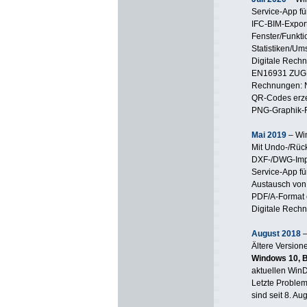
Service-App fü
IFC-BIM-Export
Fenster/Funkti
Statistiken/Um
Digitale Rechn
EN16931 ZUGF
Rechnungen: N
QR-Codes erze
PNG-Graphik-Fo
Mai 2019
– Wi
Mit Undo-/Rüc
DXF-/DWG-Impo
Service-App fü
Austausch von 
PDF/A-Format 
Digitale Rech
August 2018
–
Ältere Version
Windows 10, B
aktuellen Win
Letzte Proble
sind seit 8. Au