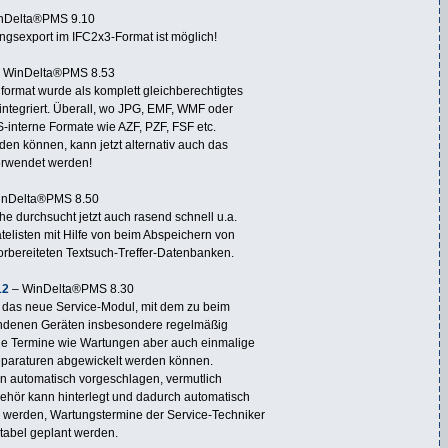
nDelta®PMS 9.10
gsexport im IFC2x3-Format ist möglich!
 WinDelta®PMS 8.53
ormat wurde als komplett gleichberechtigtes
integriert. Überall, wo JPG, EMF, WMF oder
interne Formate wie AZF, PZF, FSF etc.
en können, kann jetzt alternativ auch das
rwendet werden!
inDelta®PMS 8.50
he durchsucht jetzt auch rasend schnell u.a.
telisten mit Hilfe von beim Abspeichern von
rbereiteten Textsuch-Treffer-Datenbanken.
12
– WinDelta®PMS 8.30
das neue Service-Modul, mit dem zu beim
denen Geräten insbesondere regelmäßig
e Termine wie Wartungen aber auch einmalige
eparaturen abgewickelt werden können.
n automatisch vorgeschlagen, vermutlich
ehör kann hinterlegt und dadurch automatisch
 werden, Wartungstermine der Service-Techniker
tabel geplant werden.