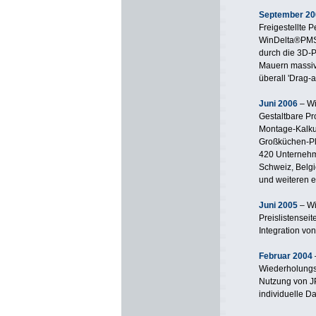
September 20
Freigestellte 
WinDelta®PMS 
durch die 3D-
Mauern massiv,
überall 'Drag-
Juni 2006
– W
Gestaltbare P
Montage-Kalku
Großküchen-Pl
420 Unternehme
Schweiz, Belgi
und weiteren 
Juni 2005
– W
Preislistensei
Integration von
Februar 2004
Wiederholungsf
Nutzung von JP
individuelle Da