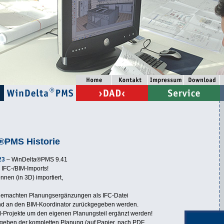
®PMS Historie
23
– WinDelta®PMS 9.41
 IFC-/BIM-Imports!
nnen (in 3D) importiert,
gemachten Planungsergänzungen als IFC-Datei
und an den BIM-Koordinator zurückgegeben werden.
-Projekte um den eigenen Planungsteil ergänzt werden!
geben der kompletten Planung (auf Papier, nach PDF,