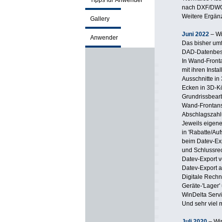
Tipps für Anwender
nach DXF/DWG, 
Weitere Ergänz
Gallery
Juni 2022
– W
Anwender
Das bisher um
DAD-Datenbesta
In Wand-Fronta
mit ihren Inst
Ausschnitte in
Ecken in 3D-K
Grundrissbear
Wand-Frontansi
Abschlagszah
Jeweils eigene
in 'Rabatte/Au
beim Datev-Exp
und Schlussre
Datev-Export 
Datev-Export 
Digitale Rech
Geräte-'Lager' 
WinDelta Serv
Und sehr viel 
Juli 2020
– Wi