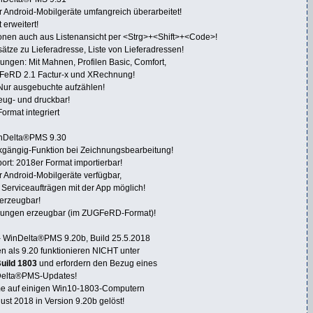
r Android-Mobilgeräte umfangreich überarbeitet!
 erweitert!
onen auch aus Listenansicht per <Strg>+<Shift>+<Code>!
sätze zu Lieferadresse, Liste von Lieferadressen!
ungen: Mit Mahnen, Profilen Basic, Comfort,
eRD 2.1 Factur-x und XRechnung!
ur ausgebuchte aufzählen!
ug- und druckbar!
rmat integriert
nDelta®PMS 9.30
kgängig-Funktion bei Zeichnungsbearbeitung!
rt: 2018er Format importierbar!
r Android-Mobilgeräte verfügbar,
Serviceaufträgen mit der App möglich!
erzeugbar!
nungen erzeugbar (im ZUGFeRD-Format)!
 WinDelta®PMS 9.20b, Build 25.5.2018
en als 9.20 funktionieren NICHT unter
uild 1803
und erfordern den Bezug eines
Delta®PMS-Updates!
me auf einigen Win10-1803-Computern
gust 2018 in Version 9.20b gelöst!