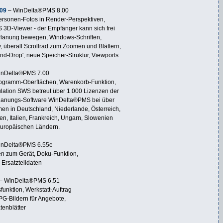
09
– WinDelta®PMS 8.00
Personen-Fotos in Render-Perspektiven,
3D-Viewer - der Empfänger kann sich frei
Planung bewegen, Windows-Schriften,
 überall Scrollrad zum Zoomen und Blättern,
and-Drop', neue Speicher-Struktur, Viewports.
inDelta®PMS 7.00
rogramm-Oberflächen, Warenkorb-Funktion,
lation SWS betreut über 1.000 Lizenzen der
anungs-Software WinDelta®PMS bei über
n in Deutschland, Niederlande, Österreich,
en, Italien, Frankreich, Ungarn, Slowenien
europäischen Ländern.
inDelta®PMS 6.55c
ten zum Gerät, Doku-Funktion,
 Ersatzteildaten
– WinDelta®PMS 6.51
unktion, Werkstatt-Auftrag
G-Bildern für Angebote,
tenblätter