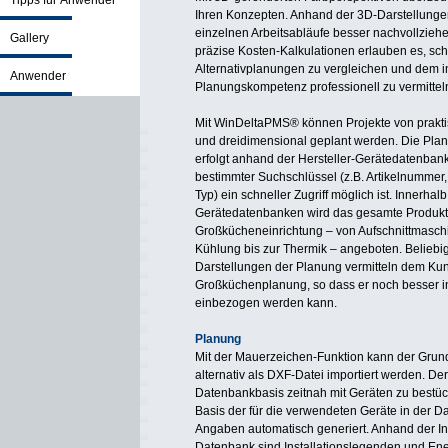
Tipps für Anwender
Ihren Konzepten. Anhand der 3D-Darstellunge
einzelnen Arbeitsabläufe besser nachvollziehe
Gallery
präzise Kosten-Kalkulationen erlauben es, sch
Alternativplanungen zu vergleichen und dem i
Anwender
Planungskompetenz professionell zu vermittel
Mit WinDeltaPMS® können Projekte von prakti
und dreidimensional geplant werden. Die Pla
erfolgt anhand der Hersteller-Gerätedatenbank
bestimmter Suchschlüssel (z.B. Artikelnummer, 
Typ) ein schneller Zugriff möglich ist. Innerhalb
Gerätedatenbanken wird das gesamte Produkt
Großkücheneinrichtung – von Aufschnittmasch
Kühlung bis zur Thermik – angeboten. Beliebi
Darstellungen der Planung vermitteln dem K
Großküchenplanung, so dass er noch besser in
einbezogen werden kann.
Planung
Mit der Mauerzeichen-Funktion kann der Grundri
alternativ als DXF-Datei importiert werden. Der
Datenbankbasis zeitnah mit Geräten zu bestüc
Basis der für die verwendeten Geräte in der D
Angaben automatisch generiert. Anhand der In
Datenbank sind Installationslegenden und Ene